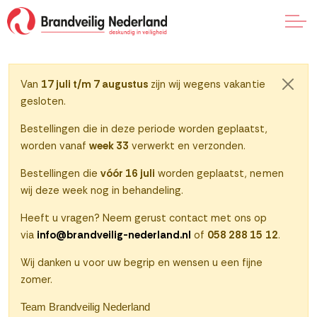
Naar klantenportaal
Van
17 juli t/m 7 augustus
zijn wij wegens vakantie
Sluite
gesloten.
0
Bestellingen die in deze periode worden geplaatst,
worden vanaf
week 33
verwerkt en verzonden.
Bestellingen die
vóór 16 juli
worden geplaatst, nemen
wij deze week nog in behandeling.
Heeft u vragen? Neem gerust contact met ons op
via
info@brandveilig-nederland.nl
of
058 288 15 12
.
Wij danken u voor uw begrip en wensen u een fijne
zomer.
Team Brandveilig Nederland