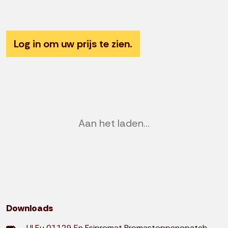
Previous
Nex
Log in om uw prijs te zien.
Aan het laden...
Downloads
Ul Eu 01129 En Fsipromat Promastoppenopatch