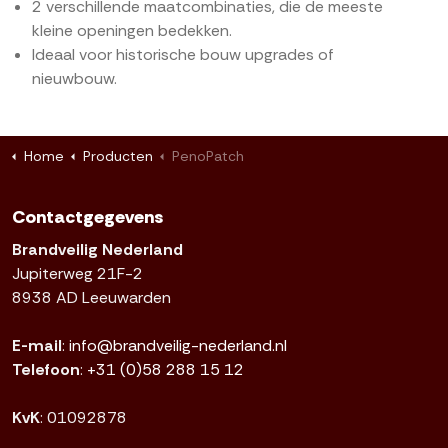
2 verschillende maatcombinaties, die de meeste
kleine openingen bedekken.
Ideaal voor historische bouw upgrades of
nieuwbouw.
Home
Producten
PenoPatch
Contactgegevens
Brandveilig Nederland
Jupiterweg 21F-2
8938 AD Leeuwarden
E-mail
:
info@brandveilig-nederland.nl
Telefoon
:
+31 (0)58 288 15 12
KvK
: 01092878