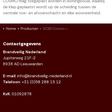
COSMO mag toegepast worden in woningbouw, waarbij
de klep geplaatst wordt op de scheiding tussen de
centrale toe- en afvoerschacht en elke wooneenheid.
Home
Producten
SC60 Cosmo rond 100 rook- en brandwerende vlinderklep
Contactgegevens
Brandveilig Nederland
Jupiterweg 21F-2
8938 AD Leeuwarden
E-mail
:
info@brandveilig-nederland.nl
Telefoon
:
+31 (0)58 288 15 12
KvK
: 01092878