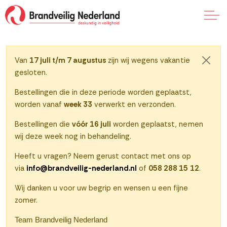
Naar klantenportaal
Van
17 juli t/m 7 augustus
zijn wij wegens vakantie
Sluite
gesloten.
0
Bestellingen die in deze periode worden geplaatst,
worden vanaf
week 33
verwerkt en verzonden.
Bestellingen die
vóór 16 juli
worden geplaatst, nemen
wij deze week nog in behandeling.
Heeft u vragen? Neem gerust contact met ons op
via
info@brandveilig-nederland.nl
of
058 288 15 12
.
Wij danken u voor uw begrip en wensen u een fijne
zomer.
Team Brandveilig Nederland