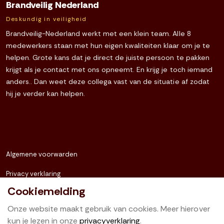
Brandveilig Nederland
Deskundig in veiligheid
Brandveilig-Nederland werkt met een klein team. Alle 8
medewerkers staan met hun eigen kwaliteiten klaar om je te
helpen. Grote kans dat je direct de juiste persoon te pakken
krijgt als je contact met ons opneemt. En krijg je toch iemand
anders.. Dan weet deze collega vast van de situatie af zodat
hij je verder kan helpen.
Algemene voorwarden
Privacy verklaring
Cookiemelding
Sitemap
Onze website maakt gebruik van cookies. Meer hierover
kun je lezen in onze
privacyverklaring
.