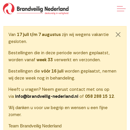
Naar klantenportaal
Van
17 juli t/m 7 augustus
zijn wij wegens vakantie
Sluite
gesloten.
0
Bestellingen die in deze periode worden geplaatst,
worden vanaf
week 33
verwerkt en verzonden.
Bestellingen die
vóór 16 juli
worden geplaatst, nemen
wij deze week nog in behandeling.
Heeft u vragen? Neem gerust contact met ons op
via
info@brandveilig-nederland.nl
of
058 288 15 12
.
Wij danken u voor uw begrip en wensen u een fijne
zomer.
Team Brandveilig Nederland