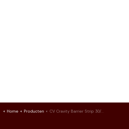
Home
Producten
CV Cravity Barrier Strip 30/4/(30/45) 1m