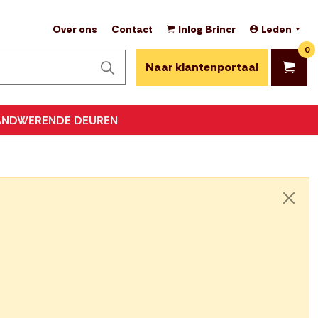
Over ons
Contact
Inlog Brincr
Leden
0
Naar klantenportaal
ANDWERENDE DEUREN
Sluite