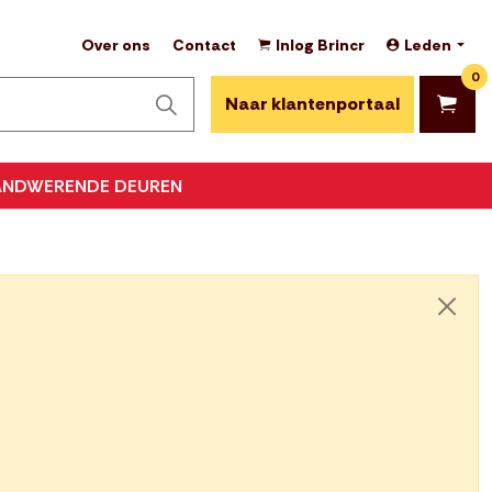
Over ons
Contact
Inlog Brincr
Leden
0
Naar klantenportaal
ANDWERENDE DEUREN
Sluite