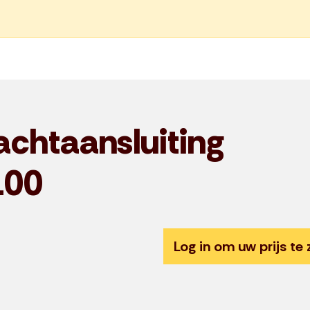
achtaansluiting
100
Log in om uw prijs te 