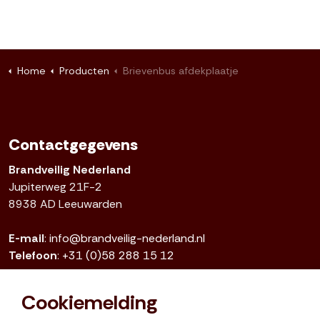
Home
Producten
Brievenbus afdekplaatje
Contactgegevens
Brandveilig Nederland
Jupiterweg 21F-2
8938 AD Leeuwarden
E-mail
:
info@brandveilig-nederland.nl
Telefoon
:
+31 (0)58 288 15 12
KvK
: 01092878
Cookiemelding