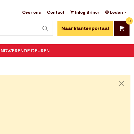
Over ons
Contact
Inlog Brincr
Leden
0
Naar klantenportaal
ANDWERENDE DEUREN
Sluite