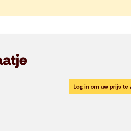
aatje
Log in om uw prijs te 