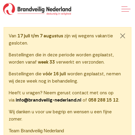
Naar klantenportaal
Van
17 juli t/m 7 augustus
zijn wij wegens vakantie
Sluite
gesloten.
0
Bestellingen die in deze periode worden geplaatst,
worden vanaf
week 33
verwerkt en verzonden.
Bestellingen die
vóór 16 juli
worden geplaatst, nemen
wij deze week nog in behandeling.
Heeft u vragen? Neem gerust contact met ons op
via
info@brandveilig-nederland.nl
of
058 288 15 12
.
Wij danken u voor uw begrip en wensen u een fijne
zomer.
Team Brandveilig Nederland