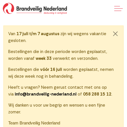
Naar klantenportaal
Van
17 juli t/m 7 augustus
zijn wij wegens vakantie
Sluite
gesloten.
0
Bestellingen die in deze periode worden geplaatst,
worden vanaf
week 33
verwerkt en verzonden.
Bestellingen die
vóór 16 juli
worden geplaatst, nemen
wij deze week nog in behandeling.
Heeft u vragen? Neem gerust contact met ons op
via
info@brandveilig-nederland.nl
of
058 288 15 12
.
Wij danken u voor uw begrip en wensen u een fijne
zomer.
Team Brandveilig Nederland