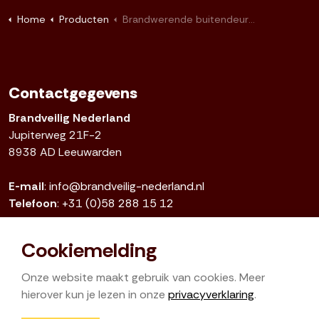
Home
Producten
Brandwerende buitendeur - 30 minuten - Multiplus Garant 30min EN-1634 (40mm) stomp
Contactgegevens
Brandveilig Nederland
Jupiterweg 21F-2
8938 AD Leeuwarden
E-mail
:
info@brandveilig-nederland.nl
Telefoon
:
+31 (0)58 288 15 12
KvK
: 01092878
Cookiemelding
Onze website maakt gebruik van cookies. Meer
hierover kun je lezen in onze
privacyverklaring
.