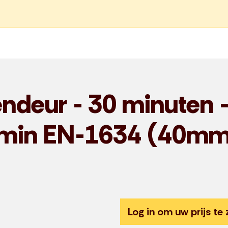
ndeur - 30 minuten 
30min EN-1634 (40m
Log in om uw prijs te 