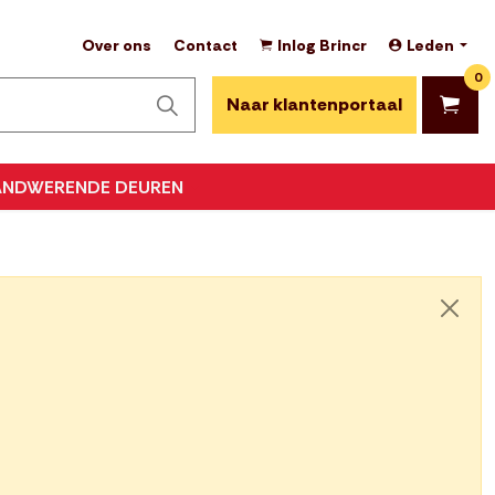
Over ons
Contact
Inlog Brincr
Leden
0
Naar klantenportaal
ANDWERENDE DEUREN
Sluite