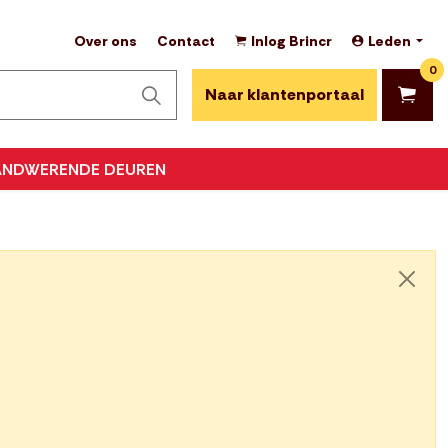
Over ons
Contact
Inlog Brincr
Leden
0
Naar klantenportaal
ANDWERENDE DEUREN
Sluite