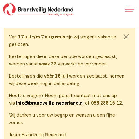
Naar klantenportaal
Van
17 juli t/m 7 augustus
zijn wij wegens vakantie
Sluite
gesloten.
0
Bestellingen die in deze periode worden geplaatst,
worden vanaf
week 33
verwerkt en verzonden.
Bestellingen die
vóór 16 juli
worden geplaatst, nemen
wij deze week nog in behandeling.
Heeft u vragen? Neem gerust contact met ons op
via
info@brandveilig-nederland.nl
of
058 288 15 12
.
Wij danken u voor uw begrip en wensen u een fijne
zomer.
Team Brandveilig Nederland