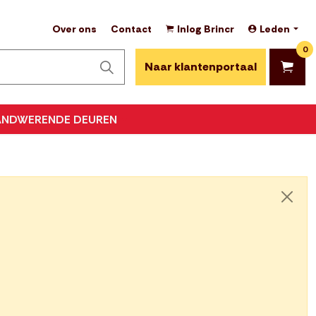
Over ons
Contact
Inlog Brincr
Leden
0
Naar klantenportaal
ANDWERENDE DEUREN
Sluite